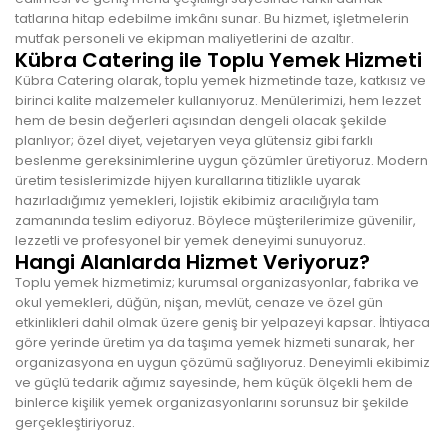
tatlarına hitap edebilme imkânı sunar. Bu hizmet, işletmelerin
mutfak personeli ve ekipman maliyetlerini de azaltır.
Kübra Catering ile Toplu Yemek Hizmeti
Kübra Catering olarak, toplu yemek hizmetinde taze, katkısız ve
birinci kalite malzemeler kullanıyoruz. Menülerimizi, hem lezzet
hem de besin değerleri açısından dengeli olacak şekilde
planlıyor; özel diyet, vejetaryen veya glütensiz gibi farklı
beslenme gereksinimlerine uygun çözümler üretiyoruz. Modern
üretim tesislerimizde hijyen kurallarına titizlikle uyarak
hazırladığımız yemekleri, lojistik ekibimiz aracılığıyla tam
zamanında teslim ediyoruz. Böylece müşterilerimize güvenilir,
lezzetli ve profesyonel bir yemek deneyimi sunuyoruz.
Hangi Alanlarda Hizmet Veriyoruz?
Toplu yemek hizmetimiz; kurumsal organizasyonlar, fabrika ve
okul yemekleri, düğün, nişan, mevlüt, cenaze ve özel gün
etkinlikleri dahil olmak üzere geniş bir yelpazeyi kapsar. İhtiyaca
göre yerinde üretim ya da taşıma yemek hizmeti sunarak, her
organizasyona en uygun çözümü sağlıyoruz. Deneyimli ekibimiz
ve güçlü tedarik ağımız sayesinde, hem küçük ölçekli hem de
binlerce kişilik yemek organizasyonlarını sorunsuz bir şekilde
gerçekleştiriyoruz.