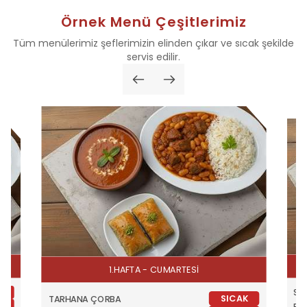
Örnek Menü Çeşitlerimiz
Tüm menülerimiz şeflerimizin elinden çıkar ve sıcak şekilde
servis edilir.
1.HAFTA - CUMARTESİ
K
SÜ
SICAK
TARHANA ÇORBA
K
ET