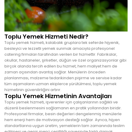
Toplu Yemek Hizmeti Nedir?
Toplu yemek hizmeti, kalabalık gruplara tek seferde hijyenik,
besleyici ve lezzetli yemek sunmak amacıyla profesyonel
catering firmaları tarafından verilen bir hizmettir. Fabrikalar,
okullar, hastaneler, şirketler, düğün ve özel organizasyonlar gibi
birçok alanda tercih edilen bu hizmet, hem maliyet hem de
zaman açısından avantaj sağlar. Menülerin önceden
planlanması, malzeme tedarikinden pişirme ve servise kadar
tüm aşamaların uzman ekiplerce yürütülmesi, toplu yemek
hizmetinin güvenilirliğini artırır.
Toplu Yemek Hizmetinin Avantajları
Toplu yemek hizmeti, işverenler için çalışanlarının sağlıklı ve
düzenli beslenmesini sağlamanın en pratik yollarından biridir.
Profesyonel firmalar, besin değerleri dengelenmiş menülerle
hem enerji hem de motivasyon desteği sağlar. Ayrıca, hijyen
standartlarına uygun üretim, yemeklerin tam zamanında teslim
edilmesi ve geniş menü çeşitliliği sayesinde farklı damak