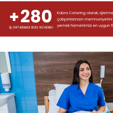
280
+
Kübra Catering olarak, işlet
çalışanlarınızın memnuniyetini
yemek hizmetimizi en uygun fiy
İŞ ORTAĞIMIZ BIZE GÜVENDI