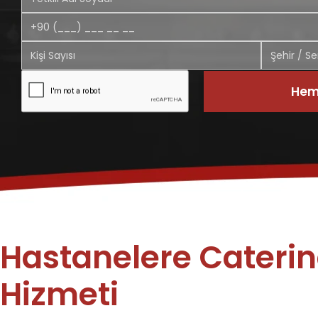
Heme
Hastanelere Cateri
Hizmeti