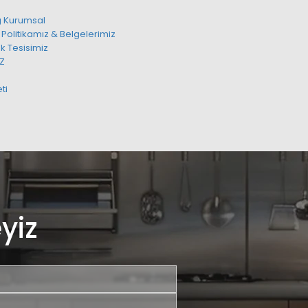
g Kurumsal
 Politikamız & Belgelerimiz
k Tesisimiz
IZ
ti
yiz