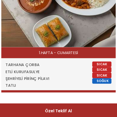
1.HAFTA - CUMARTESİ
SICAK
TARHANA ÇORBA
SICAK
ETLİ KURUFASULYE
SICAK
ŞEHRİYELİ PİRİNÇ PİLAVI
SOĞUK
TATLI
Özel Teklif Al