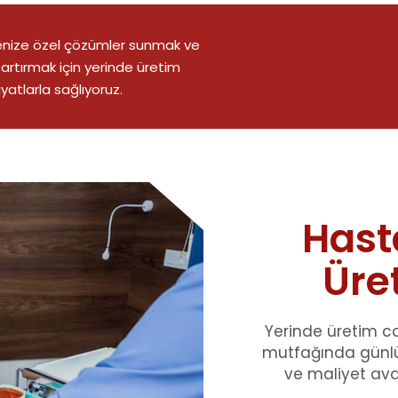
menize özel çözümler sunmak ve
 artırmak için yerinde üretim
atlarla sağlıyoruz.
Hast
Üre
Yerinde üretim c
mutfağında günlük 
ve maliyet ava