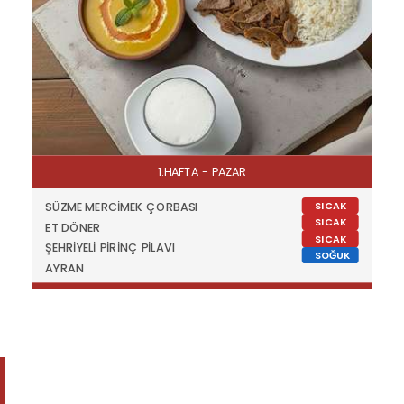
1.HAFTA - PAZAR
SICAK
SÜZME MERCİMEK ÇORBASI
SICAK
ET DÖNER
SICAK
ŞEHRİYELİ PİRİNÇ PİLAVI
SOĞUK
AYRAN