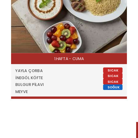
1.HAFTA - CUMA
SICAK
YAYLA ÇORBA
SICAK
İNEGÖL KÖFTE
SICAK
BULGUR PİLAVI
SOĞUK
MEYVE