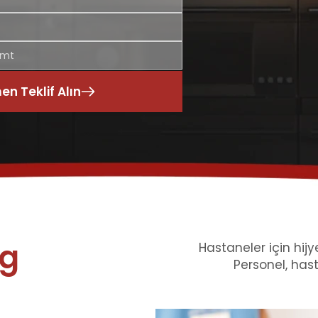
n Teklif Alın
ng
Hastaneler için hijy
Personel, hast