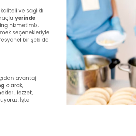
iteli ve sağlıklı
amaçla
yerinde
ing hizmetimiz,
emek seçenekleriyle
fesyonel bir şekilde
açıdan avantaj
ng
olarak,
leri, lezzet,
uyoruz. İşte