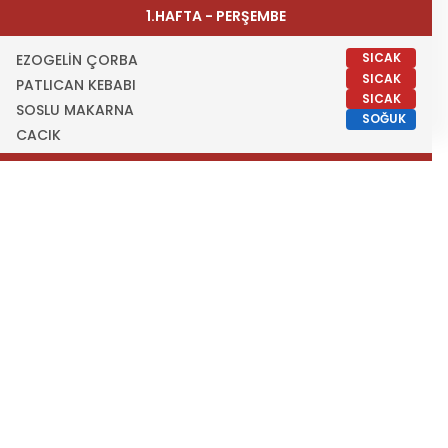
1.HAFTA - PERŞEMBE
SICAK
EZOGELİN ÇORBA
SICAK
PATLICAN KEBABI
SICAK
SOSLU MAKARNA
SOĞUK
CACIK