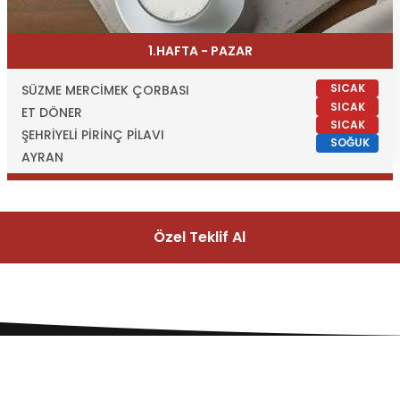
1.HAFTA - PAZAR
SICAK
SÜZME MERCİMEK ÇORBASI
SICAK
ET DÖNER
SICAK
ŞEHRİYELİ PİRİNÇ PİLAVI
SOĞUK
AYRAN
Özel Teklif Al