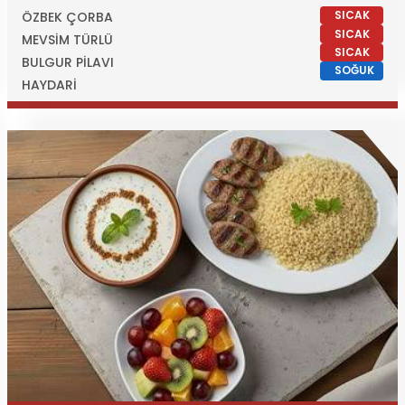
SICAK
ÖZBEK ÇORBA
SICAK
MEVSİM TÜRLÜ
SICAK
BULGUR PİLAVI
SOĞUK
HAYDARİ