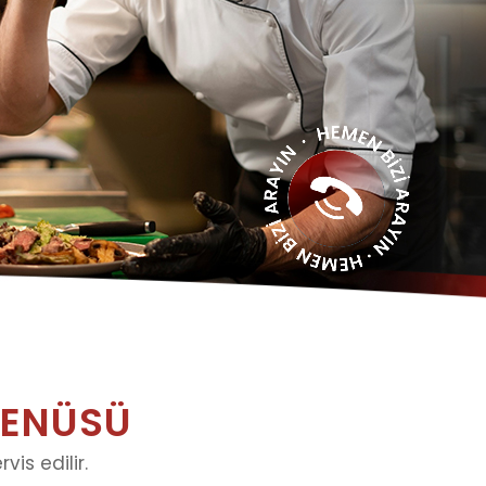
MENÜSÜ
is edilir.