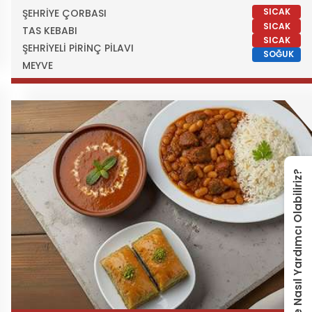
SICAK
ŞEHRİYE ÇORBASI
SICAK
TAS KEBABI
SICAK
ŞEHRİYELİ PİRİNÇ PİLAVI
SOĞUK
MEYVE
Size Nasıl Yardımcı Olabiliriz?