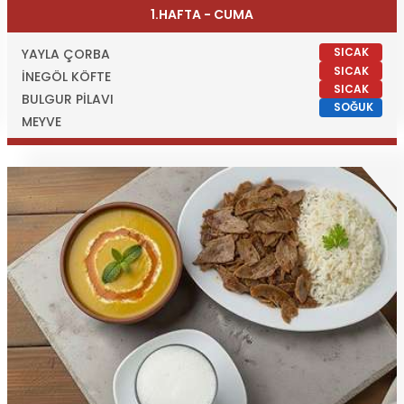
1.HAFTA - CUMA
SICAK
YAYLA ÇORBA
SICAK
İNEGÖL KÖFTE
SICAK
BULGUR PİLAVI
SOĞUK
MEYVE