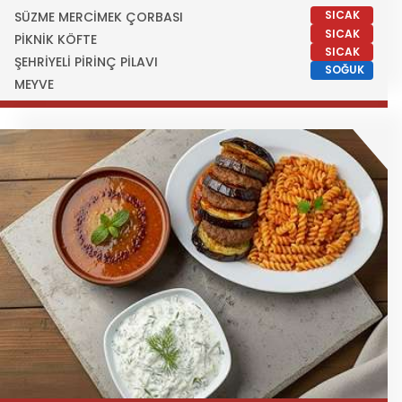
SICAK
SÜZME MERCİMEK ÇORBASI
SICAK
PİKNİK KÖFTE
SICAK
ŞEHRİYELİ PİRİNÇ PİLAVI
SOĞUK
MEYVE